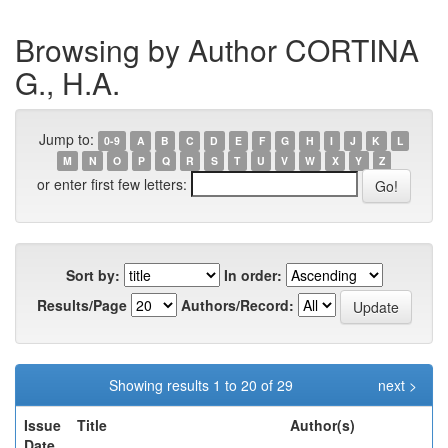
Browsing by Author CORTINA
G., H.A.
Jump to:
0-9
A
B
C
D
E
F
G
H
I
J
K
L
M
N
O
P
Q
R
S
T
U
V
W
X
Y
Z
or enter first few letters:
Sort by:
In order:
Results/Page
Authors/Record:
Showing results 1 to 20 of 29
next >
Issue
Title
Author(s)
Date