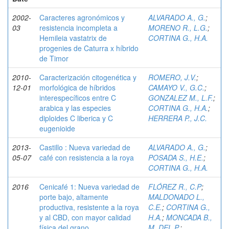
2002-
Caracteres agronómicos y
ALVARADO A., G.
;
03
resistencia incompleta a
MORENO R., L.G.
;
Hemileia vastatrix de
CORTINA G., H.A.
progenies de Caturra x híbrido
de Timor
2010-
Caracterización citogenética y
ROMERO, J.V.
;
12-01
morfológica de híbridos
CAMAYO V., G.C.
;
interespecíficos entre C
GONZALEZ M., L.F.
;
arabica y las especies
CORTINA G., H.A.
;
diploides C liberica y C
HERRERA P., J.C.
eugenioide
2013-
Castillo : Nueva variedad de
ALVARADO A., G.
;
05-07
café con resistencia a la roya
POSADA S., H.E.
;
CORTINA G., H.A.
2016
Cenicafé 1: Nueva variedad de
FLÓREZ R., C.P
;
porte bajo, altamente
MALDONADO L.,
productiva, resistente a la roya
C.E.
;
CORTINA G.,
y al CBD, con mayor calidad
H.A.
;
MONCADA B.,
física del grano
M. DEL P.
;