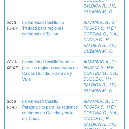
DUQUE O., H.
;
BALDION R., J.V.
;
GUZMAN M., O.
2013-
La variedad Castillo La
ALVARADO A., G.
;
05-07
Trinidad para regiones
POSADA S., H.E.
;
cafeteras de Tolima
CORTINA G., H.A.
;
DUQUE O., H.
;
BALDION R., J.V.
;
GUZMAN M., O.
2013-
La variedad Castillo Naranjal
ALVARADO A., G.
;
05-07
para las regiones cafeteras de
POSADA S., H.E.
;
Caldas Quindío Risaralda y
CORTINA G., H.A.
;
Valle
DUQUE O., H.
;
BALDION R., J.V.
;
GUZMAN M., O.
2013-
La variedad Castillo
ALVARADO A., G.
;
05-07
Paraguaicito para las regiones
POSADA S., H.E.
;
cafeteras de Quindío y Valle
CORTINA G., H.A.
;
del Cauca
DUQUE O., H.
;
BALDION R., J.V.
;