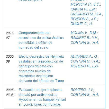
MONTOYA R., E.C.
;
IBARRA R., L.N.
;
UNIGARRO M., C.A.
;
RENDÓN S., J.R.
;
DUQUE O., H.
2016-
Comportamiento de
MOLINA V., D.M.
;
07
accesiones de coffea Arabica
RAMIREZ B., V.H.
;
sometidas a déficit de
CORTINA G., H.A.
humedad del suelo
2000-
Efecto depresivo de Hemileia
ALVARADO A., G.
;
09
vastatrix en la producción de
CORTINA G., H.A.
;
genotipos de café con
MORENO R., L.G.
diferentes niveles de
resistencia incompleta
derivada del híbrido de Timor
2005-
Evaluación de germoplasma
ROMERO, J.V.
;
03-01
de café por antixenosis a
CORTINA G., H.A.
Hypothenemus hampei Ferrari
en condiciones controladas