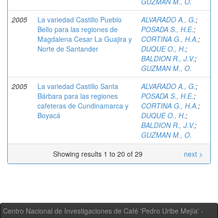
GUZMAN M., O.
2005
La variedad Castillo Pueblo
ALVARADO A., G.
;
Bello para las regiones de
POSADA S., H.E.
;
Magdalena Cesar La Guajira y
CORTINA G., H.A.
;
Norte de Santander
DUQUE O., H.
;
BALDION R., J.V.
;
GUZMAN M., O.
2005
La variedad Castillo Santa
ALVARADO A., G.
;
Bárbara para las regiones
POSADA S., H.E.
;
cafeteras de Cundinamarca y
CORTINA G., H.A.
;
Boyacá
DUQUE O., H.
;
BALDION R., J.V.
;
GUZMAN M., O.
Showing results 1 to 20 of 29
next >
Centro Nacional de Investigaciones de Café 'Pedro Uribe Mejía' -