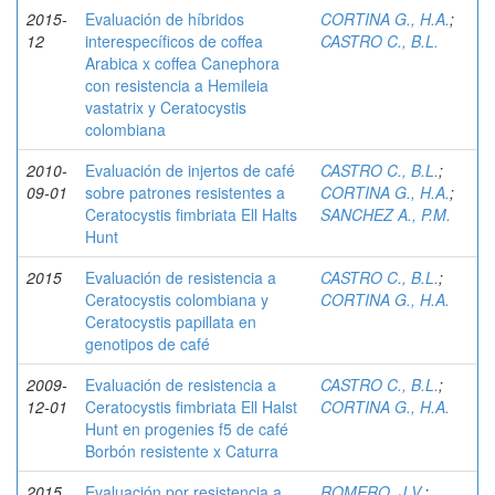
2015-
Evaluación de híbridos
CORTINA G., H.A.
;
12
interespecíficos de coffea
CASTRO C., B.L.
Arabica x coffea Canephora
con resistencia a Hemileia
vastatrix y Ceratocystis
colombiana
2010-
Evaluación de injertos de café
CASTRO C., B.L.
;
09-01
sobre patrones resistentes a
CORTINA G., H.A.
;
Ceratocystis fimbriata Ell Halts
SANCHEZ A., P.M.
Hunt
2015
Evaluación de resistencia a
CASTRO C., B.L.
;
Ceratocystis colombiana y
CORTINA G., H.A.
Ceratocystis papillata en
genotipos de café
2009-
Evaluación de resistencia a
CASTRO C., B.L.
;
12-01
Ceratocystis fimbriata Ell Halst
CORTINA G., H.A.
Hunt en progenies f5 de café
Borbón resistente x Caturra
2015
Evaluación por resistencia a
ROMERO, J.V.
;