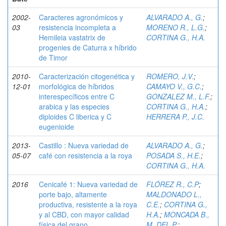
2002-
Caracteres agronómicos y
ALVARADO A., G.
;
03
resistencia incompleta a
MORENO R., L.G.
;
Hemileia vastatrix de
CORTINA G., H.A.
progenies de Caturra x híbrido
de Timor
2010-
Caracterización citogenética y
ROMERO, J.V.
;
12-01
morfológica de híbridos
CAMAYO V., G.C.
;
interespecíficos entre C
GONZALEZ M., L.F.
;
arabica y las especies
CORTINA G., H.A.
;
diploides C liberica y C
HERRERA P., J.C.
eugenioide
2013-
Castillo : Nueva variedad de
ALVARADO A., G.
;
05-07
café con resistencia a la roya
POSADA S., H.E.
;
CORTINA G., H.A.
2016
Cenicafé 1: Nueva variedad de
FLÓREZ R., C.P
;
porte bajo, altamente
MALDONADO L.,
productiva, resistente a la roya
C.E.
;
CORTINA G.,
y al CBD, con mayor calidad
H.A.
;
MONCADA B.,
física del grano
M. DEL P.
;