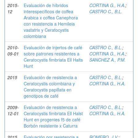
2015-
Evaluación de híbridos
CORTINA G., H.A.
;
12
interespecíficos de coffea
CASTRO C., B.L.
Arabica x coffea Canephora
con resistencia a Hemileia
vastatrix y Ceratocystis
colombiana
2010-
Evaluación de injertos de café
CASTRO C., B.L.
;
09-01
sobre patrones resistentes a
CORTINA G., H.A.
;
Ceratocystis fimbriata Ell Halts
SANCHEZ A., P.M.
Hunt
2015
Evaluación de resistencia a
CASTRO C., B.L.
;
Ceratocystis colombiana y
CORTINA G., H.A.
Ceratocystis papillata en
genotipos de café
2009-
Evaluación de resistencia a
CASTRO C., B.L.
;
12-01
Ceratocystis fimbriata Ell Halst
CORTINA G., H.A.
Hunt en progenies f5 de café
Borbón resistente x Caturra
2015
Evaluación por resistencia a
ROMERO, J.V.
;