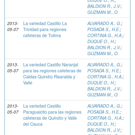
DUQUE O., H.
;
BALDION R., J.V.
;
GUZMAN M., O.
2013-
La variedad Castillo La
ALVARADO A., G.
;
05-07
Trinidad para regiones
POSADA S., H.E.
;
cafeteras de Tolima
CORTINA G., H.A.
;
DUQUE O., H.
;
BALDION R., J.V.
;
GUZMAN M., O.
2013-
La variedad Castillo Naranjal
ALVARADO A., G.
;
05-07
para las regiones cafeteras de
POSADA S., H.E.
;
Caldas Quindío Risaralda y
CORTINA G., H.A.
;
Valle
DUQUE O., H.
;
BALDION R., J.V.
;
GUZMAN M., O.
2013-
La variedad Castillo
ALVARADO A., G.
;
05-07
Paraguaicito para las regiones
POSADA S., H.E.
;
cafeteras de Quindío y Valle
CORTINA G., H.A.
;
del Cauca
DUQUE O., H.
;
BALDION R., J.V.
;