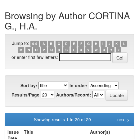
Browsing by Author CORTINA
G., H.A.
Jump to:
0-9
A
B
C
D
E
F
G
H
I
J
K
L
M
N
O
P
Q
R
S
T
U
V
W
X
Y
Z
or enter first few letters:
Sort by:
In order:
Results/Page
Authors/Record:
Showing results 1 to 20 of 29
next >
Issue
Title
Author(s)
Date