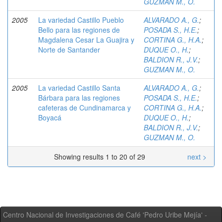
GUZMAN M., O.
2005
La variedad Castillo Pueblo
ALVARADO A., G.
;
Bello para las regiones de
POSADA S., H.E.
;
Magdalena Cesar La Guajira y
CORTINA G., H.A.
;
Norte de Santander
DUQUE O., H.
;
BALDION R., J.V.
;
GUZMAN M., O.
2005
La variedad Castillo Santa
ALVARADO A., G.
;
Bárbara para las regiones
POSADA S., H.E.
;
cafeteras de Cundinamarca y
CORTINA G., H.A.
;
Boyacá
DUQUE O., H.
;
BALDION R., J.V.
;
GUZMAN M., O.
Showing results 1 to 20 of 29
next >
Centro Nacional de Investigaciones de Café 'Pedro Uribe Mejía' -