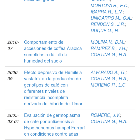
MONTOYA R., E.C.
;
IBARRA R., L.N.
;
UNIGARRO M., C.A.
;
RENDÓN S., J.R.
;
DUQUE O., H.
2016-
Comportamiento de
MOLINA V., D.M.
;
07
accesiones de coffea Arabica
RAMIREZ B., V.H.
;
sometidas a déficit de
CORTINA G., H.A.
humedad del suelo
2000-
Efecto depresivo de Hemileia
ALVARADO A., G.
;
09
vastatrix en la producción de
CORTINA G., H.A.
;
genotipos de café con
MORENO R., L.G.
diferentes niveles de
resistencia incompleta
derivada del híbrido de Timor
2005-
Evaluación de germoplasma
ROMERO, J.V.
;
03-01
de café por antixenosis a
CORTINA G., H.A.
Hypothenemus hampei Ferrari
en condiciones controladas