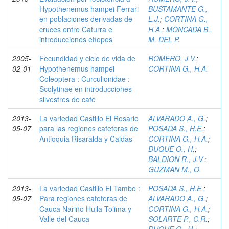
Hypothenemus hampei Ferrari
BUSTAMANTE G.,
en poblaciones derivadas de
L.J.
;
CORTINA G.,
cruces entre Caturra e
H.A.
;
MONCADA B.,
introducciones etíopes
M. DEL P.
2005-
Fecundidad y ciclo de vida de
ROMERO, J.V.
;
02-01
Hypothenemus hampei
CORTINA G., H.A.
Coleoptera : Curculionidae :
Scolytinae en introducciones
silvestres de café
2013-
La variedad Castillo El Rosario
ALVARADO A., G.
;
05-07
para las regiones cafeteras de
POSADA S., H.E.
;
Antioquia Risaralda y Caldas
CORTINA G., H.A.
;
DUQUE O., H.
;
BALDION R., J.V.
;
GUZMAN M., O.
2013-
La variedad Castillo El Tambo :
POSADA S., H.E.
;
05-07
Para regiones cafeteras de
ALVARADO A., G.
;
Cauca Nariño Huila Tolima y
CORTINA G., H.A.
;
Valle del Cauca
SOLARTE P., C.R.
;