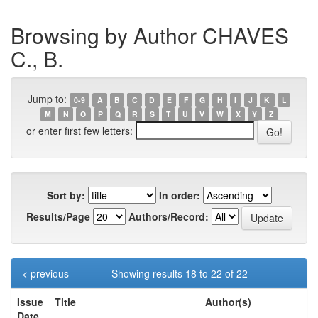
Browsing by Author CHAVES
C., B.
Jump to:
0-9
A
B
C
D
E
F
G
H
I
J
K
L
M
N
O
P
Q
R
S
T
U
V
W
X
Y
Z
or enter first few letters:
Sort by:
In order:
Results/Page
Authors/Record:
< previous
Showing results 18 to 22 of 22
Issue
Title
Author(s)
Date