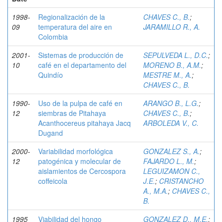
1998-
Regionalización de la
CHAVES C., B.
;
09
temperatura del aire en
JARAMILLO R., A.
Colombia
2001-
Sistemas de producción de
SEPULVEDA L., D.C.
;
10
café en el departamento del
MORENO B., A.M.
;
Quindío
MESTRE M., A.
;
CHAVES C., B.
1990-
Uso de la pulpa de café en
ARANGO B., L.G.
;
12
siembras de Pitahaya
CHAVES C., B.
;
Acanthocereus pitahaya Jacq
ARBOLEDA V., C.
Dugand
2000-
Variabilidad morfológica
GONZALEZ S., A.
;
12
patogénica y molecular de
FAJARDO L., M.
;
aislamientos de Cercospora
LEGUIZAMON C.,
coffeicola
J.E.
;
CRISTANCHO
A., M.A.
;
CHAVES C.,
B.
1995
Viabilidad del hongo
GONZALEZ D., M.E.
;