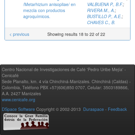
/Metarhizium anisopliae/ en
VALBUENA P., B.F.
;
mezcla con productos
RIVERA M., A.
;
agroquímicos.
BUSTILLO P., A.E.
;
CHAVES C., B.
< previous
Showing results 18 to 22 of 22
Centro Nacional de Investigaciones de Café 'Pedro Uribe Mejía' -
Cenicafé
Sede Planalto, km. 4 vía Chinchiná-Manizales. Chinchiná (Caldas) -
Colombia, Teléfono PBX +57(606)850 0707, Celular: 3503189866,
A.A. 2427 Manizales
www.cenicafe.org
DSpace Software
Copyright © 2002-2013
Duraspace
-
Feedback