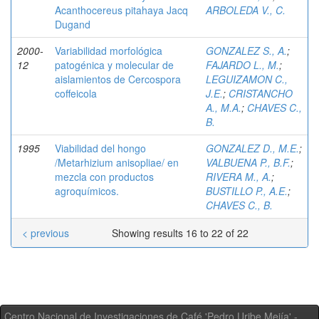
Acanthocereus pitahaya Jacq
ARBOLEDA V., C.
Dugand
2000-
Variabilidad morfológica
GONZALEZ S., A.
;
12
patogénica y molecular de
FAJARDO L., M.
;
aislamientos de Cercospora
LEGUIZAMON C.,
coffeicola
J.E.
;
CRISTANCHO
A., M.A.
;
CHAVES C.,
B.
1995
Viabilidad del hongo
GONZALEZ D., M.E.
;
/Metarhizium anisopliae/ en
VALBUENA P., B.F.
;
mezcla con productos
RIVERA M., A.
;
agroquímicos.
BUSTILLO P., A.E.
;
CHAVES C., B.
< previous
Showing results 16 to 22 of 22
Centro Nacional de Investigaciones de Café 'Pedro Uribe Mejía' -