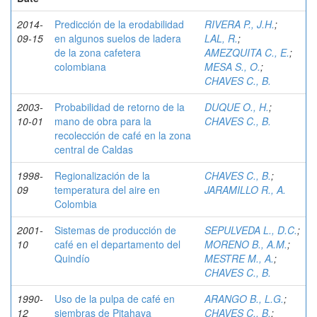
2014-
Predicción de la erodabilidad
RIVERA P., J.H.
;
09-15
en algunos suelos de ladera
LAL, R.
;
de la zona cafetera
AMEZQUITA C., E.
;
colombiana
MESA S., O.
;
CHAVES C., B.
2003-
Probabilidad de retorno de la
DUQUE O., H.
;
10-01
mano de obra para la
CHAVES C., B.
recolección de café en la zona
central de Caldas
1998-
Regionalización de la
CHAVES C., B.
;
09
temperatura del aire en
JARAMILLO R., A.
Colombia
2001-
Sistemas de producción de
SEPULVEDA L., D.C.
;
10
café en el departamento del
MORENO B., A.M.
;
Quindío
MESTRE M., A.
;
CHAVES C., B.
1990-
Uso de la pulpa de café en
ARANGO B., L.G.
;
12
siembras de Pitahaya
CHAVES C., B.
;