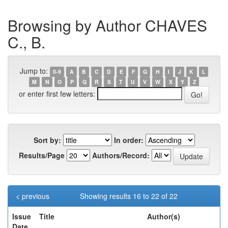
Browsing by Author CHAVES
C., B.
Jump to:
0-9
A
B
C
D
E
F
G
H
I
J
K
L
M
N
O
P
Q
R
S
T
U
V
W
X
Y
Z
or enter first few letters:
Sort by:
In order:
Results/Page
Authors/Record:
< previous
Showing results 16 to 22 of 22
Issue
Title
Author(s)
Date