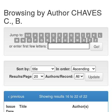
Browsing by Author CHAVES
C., B.
Jump to:
0-9
A
B
C
D
E
F
G
H
I
J
K
L
M
N
O
P
Q
R
S
T
U
V
W
X
Y
Z
or enter first few letters:
Sort by:
In order:
Results/Page
Authors/Record:
< previous
Showing results 16 to 22 of 22
Issue
Title
Author(s)
Date