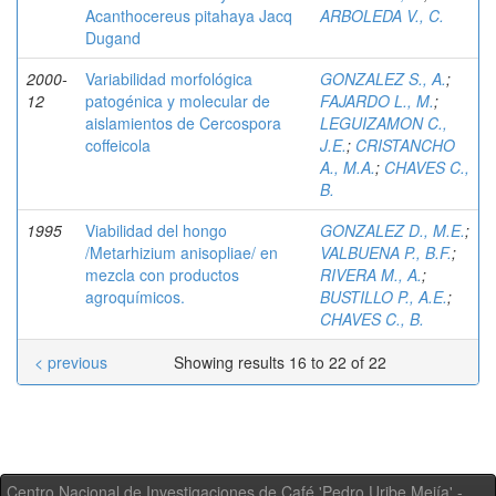
Acanthocereus pitahaya Jacq
ARBOLEDA V., C.
Dugand
2000-
Variabilidad morfológica
GONZALEZ S., A.
;
12
patogénica y molecular de
FAJARDO L., M.
;
aislamientos de Cercospora
LEGUIZAMON C.,
coffeicola
J.E.
;
CRISTANCHO
A., M.A.
;
CHAVES C.,
B.
1995
Viabilidad del hongo
GONZALEZ D., M.E.
;
/Metarhizium anisopliae/ en
VALBUENA P., B.F.
;
mezcla con productos
RIVERA M., A.
;
agroquímicos.
BUSTILLO P., A.E.
;
CHAVES C., B.
< previous
Showing results 16 to 22 of 22
Centro Nacional de Investigaciones de Café 'Pedro Uribe Mejía' -