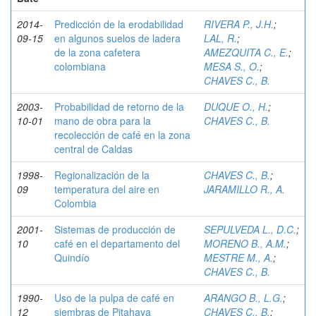
2014-
Predicción de la erodabilidad
RIVERA P., J.H.
;
09-15
en algunos suelos de ladera
LAL, R.
;
de la zona cafetera
AMEZQUITA C., E.
;
colombiana
MESA S., O.
;
CHAVES C., B.
2003-
Probabilidad de retorno de la
DUQUE O., H.
;
10-01
mano de obra para la
CHAVES C., B.
recolección de café en la zona
central de Caldas
1998-
Regionalización de la
CHAVES C., B.
;
09
temperatura del aire en
JARAMILLO R., A.
Colombia
2001-
Sistemas de producción de
SEPULVEDA L., D.C.
;
10
café en el departamento del
MORENO B., A.M.
;
Quindío
MESTRE M., A.
;
CHAVES C., B.
1990-
Uso de la pulpa de café en
ARANGO B., L.G.
;
12
siembras de Pitahaya
CHAVES C., B.
;