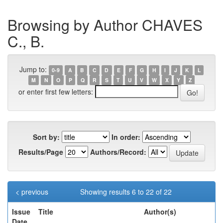
Browsing by Author CHAVES
C., B.
Jump to:
0-9
A
B
C
D
E
F
G
H
I
J
K
L
M
N
O
P
Q
R
S
T
U
V
W
X
Y
Z
or enter first few letters:
Sort by:
In order:
Results/Page
Authors/Record:
< previous
Showing results 6 to 22 of 22
Issue
Title
Author(s)
Date