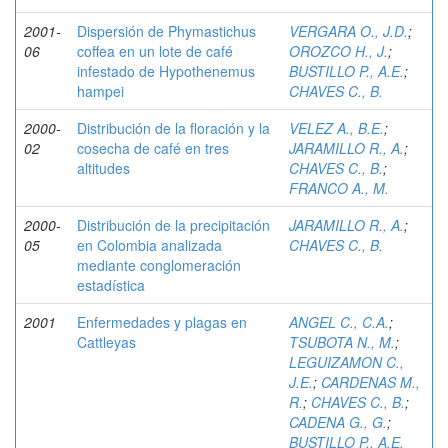
2001-
Dispersión de Phymastichus
VERGARA O., J.D.
;
06
coffea en un lote de café
OROZCO H., J.
;
infestado de Hypothenemus
BUSTILLO P., A.E.
;
hampei
CHAVES C., B.
2000-
Distribución de la floración y la
VELEZ A., B.E.
;
02
cosecha de café en tres
JARAMILLO R., A.
;
altitudes
CHAVES C., B.
;
FRANCO A., M.
2000-
Distribución de la precipitación
JARAMILLO R., A.
;
05
en Colombia analizada
CHAVES C., B.
mediante conglomeración
estadística
2001
Enfermedades y plagas en
ANGEL C., C.A.
;
Cattleyas
TSUBOTA N., M.
;
LEGUIZAMON C.,
J.E.
;
CARDENAS M.,
R.
;
CHAVES C., B.
;
CADENA G., G.
;
BUSTILLO P., A.E.