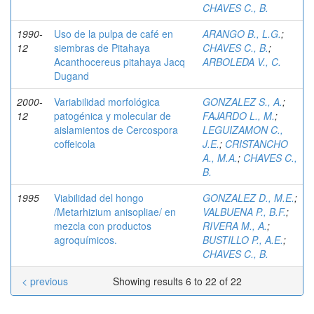
CHAVES C., B.
1990-
Uso de la pulpa de café en
ARANGO B., L.G.
;
12
siembras de Pitahaya
CHAVES C., B.
;
Acanthocereus pitahaya Jacq
ARBOLEDA V., C.
Dugand
2000-
Variabilidad morfológica
GONZALEZ S., A.
;
12
patogénica y molecular de
FAJARDO L., M.
;
aislamientos de Cercospora
LEGUIZAMON C.,
coffeicola
J.E.
;
CRISTANCHO
A., M.A.
;
CHAVES C.,
B.
1995
Viabilidad del hongo
GONZALEZ D., M.E.
;
/Metarhizium anisopliae/ en
VALBUENA P., B.F.
;
mezcla con productos
RIVERA M., A.
;
agroquímicos.
BUSTILLO P., A.E.
;
CHAVES C., B.
< previous
Showing results 6 to 22 of 22