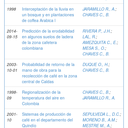
1998
Interceptación de la lluvia en
JARAMILLO R., A.
;
un bosque y en plantaciones
CHAVES C., B.
de coffea Arabica l
2014-
Predicción de la erodabilidad
RIVERA P., J.H.
;
09-15
en algunos suelos de ladera
LAL, R.
;
de la zona cafetera
AMEZQUITA C., E.
;
colombiana
MESA S., O.
;
CHAVES C., B.
2003-
Probabilidad de retorno de la
DUQUE O., H.
;
10-01
mano de obra para la
CHAVES C., B.
recolección de café en la zona
central de Caldas
1998-
Regionalización de la
CHAVES C., B.
;
09
temperatura del aire en
JARAMILLO R., A.
Colombia
2001-
Sistemas de producción de
SEPULVEDA L., D.C.
;
10
café en el departamento del
MORENO B., A.M.
;
Quindío
MESTRE M., A.
;