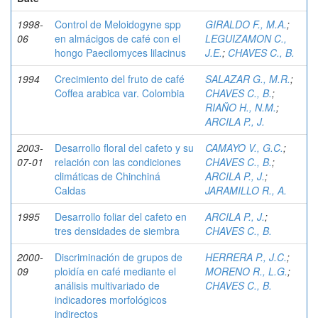
1998-
Control de Meloidogyne spp
GIRALDO F., M.A.
;
06
en almácigos de café con el
LEGUIZAMON C.,
hongo Paecilomyces lilacinus
J.E.
;
CHAVES C., B.
1994
Crecimiento del fruto de café
SALAZAR G., M.R.
;
Coffea arabica var. Colombia
CHAVES C., B.
;
RIAÑO H., N.M.
;
ARCILA P., J.
2003-
Desarrollo floral del cafeto y su
CAMAYO V., G.C.
;
07-01
relación con las condiciones
CHAVES C., B.
;
climáticas de Chinchiná
ARCILA P., J.
;
Caldas
JARAMILLO R., A.
1995
Desarrollo foliar del cafeto en
ARCILA P., J.
;
tres densidades de siembra
CHAVES C., B.
2000-
Discriminación de grupos de
HERRERA P., J.C.
;
09
ploidía en café mediante el
MORENO R., L.G.
;
análisis multivariado de
CHAVES C., B.
indicadores morfológicos
indirectos