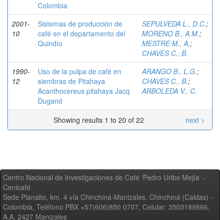
Colombia
2001-
Sistemas de producción de
SEPULVEDA L., D.C.
;
10
café en el departamento del
MORENO B., A.M.
;
Quindío
MESTRE M., A.
;
CHAVES C., B.
1990-
Uso de la pulpa de café en
ARANGO B., L.G.
;
12
siembras de Pitahaya
CHAVES C., B.
;
Acanthocereus pitahaya Jacq
ARBOLEDA V., C.
Dugand
Showing results 1 to 20 of 22
next >
Centro Nacional de Investigaciones de Café 'Pedro Uribe Mejía' -
Cenicafé
Sede Planalto, km. 4 vía Chinchiná-Manizales. Chinchiná (Caldas) -
Colombia, Teléfono PBX +57(606)850 0707, Celular: 3503189866,
A.A. 2427 Manizales