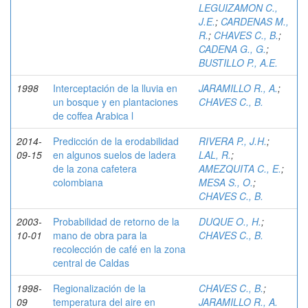
LEGUIZAMON C.,
J.E.
;
CARDENAS M.,
R.
;
CHAVES C., B.
;
CADENA G., G.
;
BUSTILLO P., A.E.
1998
Interceptación de la lluvia en
JARAMILLO R., A.
;
un bosque y en plantaciones
CHAVES C., B.
de coffea Arabica l
2014-
Predicción de la erodabilidad
RIVERA P., J.H.
;
09-15
en algunos suelos de ladera
LAL, R.
;
de la zona cafetera
AMEZQUITA C., E.
;
colombiana
MESA S., O.
;
CHAVES C., B.
2003-
Probabilidad de retorno de la
DUQUE O., H.
;
10-01
mano de obra para la
CHAVES C., B.
recolección de café en la zona
central de Caldas
1998-
Regionalización de la
CHAVES C., B.
;
09
temperatura del aire en
JARAMILLO R., A.