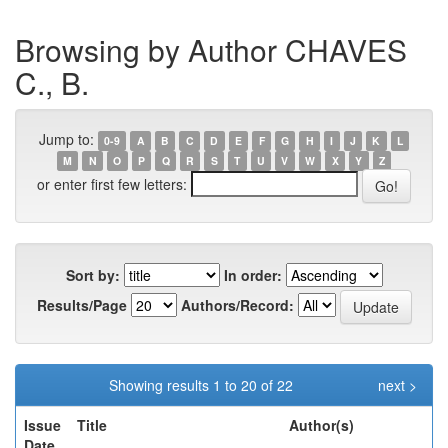
Browsing by Author CHAVES
C., B.
Jump to:
0-9
A
B
C
D
E
F
G
H
I
J
K
L
M
N
O
P
Q
R
S
T
U
V
W
X
Y
Z
or enter first few letters:
Sort by:
In order:
Results/Page
Authors/Record:
Showing results 1 to 20 of 22
next >
Issue
Title
Author(s)
Date