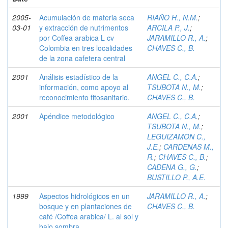
2005-
Acumulación de materia seca
RIAÑO H., N.M.
;
03-01
y extracción de nutrimentos
ARCILA P., J.
;
por Coffea arabica L cv
JARAMILLO R., A.
;
Colombia en tres localidades
CHAVES C., B.
de la zona cafetera central
2001
Análisis estadístico de la
ANGEL C., C.A.
;
información, como apoyo al
TSUBOTA N., M.
;
reconocimiento fitosanitario.
CHAVES C., B.
2001
Apéndice metodológico
ANGEL C., C.A.
;
TSUBOTA N., M.
;
LEGUIZAMON C.,
J.E.
;
CARDENAS M.,
R.
;
CHAVES C., B.
;
CADENA G., G.
;
BUSTILLO P., A.E.
1999
Aspectos hidrológicos en un
JARAMILLO R., A.
;
bosque y en plantaciones de
CHAVES C., B.
café /Coffea arabica/ L. al sol y
bajo sombra.