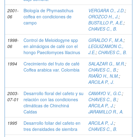
2001-
Biología de Phymastichus
VERGARA O., J.D.
;
06
coffea en condiciones de
OROZCO H., J.
;
campo
BUSTILLO P., A.E.
;
CHAVES C., B.
1998-
Control de Meloidogyne spp
GIRALDO F., M.A.
;
06
en almácigos de café con el
LEGUIZAMON C.,
hongo Paecilomyces lilacinus
J.E.
;
CHAVES C., B.
1994
Crecimiento del fruto de café
SALAZAR G., M.R.
;
Coffea arabica var. Colombia
CHAVES C., B.
;
RIAÑO H., N.M.
;
ARCILA P., J.
2003-
Desarrollo floral del cafeto y su
CAMAYO V., G.C.
;
07-01
relación con las condiciones
CHAVES C., B.
;
climáticas de Chinchiná
ARCILA P., J.
;
Caldas
JARAMILLO R., A.
1995
Desarrollo foliar del cafeto en
ARCILA P., J.
;
tres densidades de siembra
CHAVES C., B.