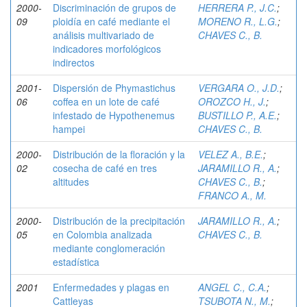
2000-
Discriminación de grupos de
HERRERA P., J.C.
;
09
ploidía en café mediante el
MORENO R., L.G.
;
análisis multivariado de
CHAVES C., B.
indicadores morfológicos
indirectos
2001-
Dispersión de Phymastichus
VERGARA O., J.D.
;
06
coffea en un lote de café
OROZCO H., J.
;
infestado de Hypothenemus
BUSTILLO P., A.E.
;
hampei
CHAVES C., B.
2000-
Distribución de la floración y la
VELEZ A., B.E.
;
02
cosecha de café en tres
JARAMILLO R., A.
;
altitudes
CHAVES C., B.
;
FRANCO A., M.
2000-
Distribución de la precipitación
JARAMILLO R., A.
;
05
en Colombia analizada
CHAVES C., B.
mediante conglomeración
estadística
2001
Enfermedades y plagas en
ANGEL C., C.A.
;
Cattleyas
TSUBOTA N., M.
;