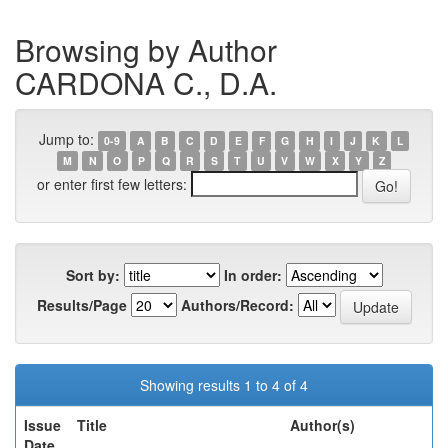
Browsing by Author
CARDONA C., D.A.
Jump to:
0-9
A
B
C
D
E
F
G
H
I
J
K
L
M
N
O
P
Q
R
S
T
U
V
W
X
Y
Z
or enter first few letters:
Sort by:
In order:
Results/Page
Authors/Record:
Showing results 1 to 4 of 4
Issue
Title
Author(s)
Date