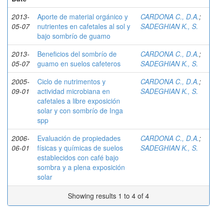
2013-
Aporte de material orgánico y
CARDONA C., D.A.
;
05-07
nutrientes en cafetales al sol y
SADEGHIAN K., S.
bajo sombrío de guamo
2013-
Beneficios del sombrío de
CARDONA C., D.A.
;
05-07
guamo en suelos cafeteros
SADEGHIAN K., S.
2005-
Ciclo de nutrimentos y
CARDONA C., D.A.
;
09-01
actividad microbiana en
SADEGHIAN K., S.
cafetales a libre exposición
solar y con sombrío de Inga
spp
2006-
Evaluación de propiedades
CARDONA C., D.A.
;
06-01
físicas y químicas de suelos
SADEGHIAN K., S.
establecidos con café bajo
sombra y a plena exposición
solar
Showing results 1 to 4 of 4