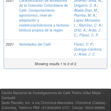
2021
Caracterización de accesiones
Jiménez-Sosa, M.
;
de la Colección Colombiana de
Unigarro, C. A.
;
Café. Comportamiento
Abella-Díaz, M.
;
agronómico, nivel de
Piamba, M. A.
;
adaptación y
López-Monsalve,
resistencia/tolerancia a factores
L.
;
Ramírez, C. A.
;
bióticos propios de la región
Ortiz, A.
;
Arias, J.
C.
;
Flórez, C. P.
2021
Variedades del Café
Flórez, C. P.
;
Quiroga-Cardona,
J.
;
Arias, J. C.
Showing results 1 to 2 of 2
Centro Nacional de Investigaciones de Café 'Pedro Uribe Mejía' -
Cenicafé
Sede Planalto, km. 4 vía Chinchiná-Manizales. Chinchiná (Caldas) -
Colombia, Teléfono PBX +57(606)850 0707, Celular: 3503189866,