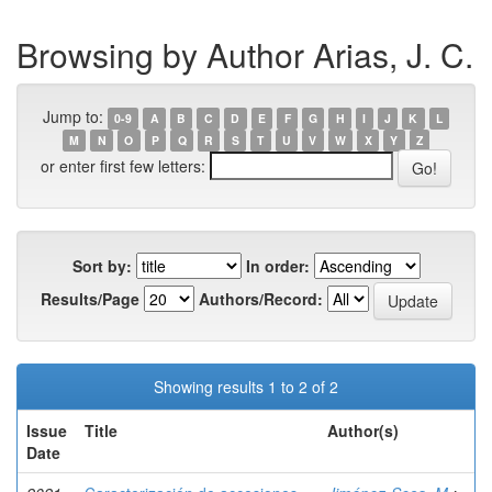
Browsing by Author Arias, J. C.
Jump to:
0-9
A
B
C
D
E
F
G
H
I
J
K
L
M
N
O
P
Q
R
S
T
U
V
W
X
Y
Z
or enter first few letters:
Sort by:
In order:
Results/Page
Authors/Record:
Showing results 1 to 2 of 2
Issue
Title
Author(s)
Date