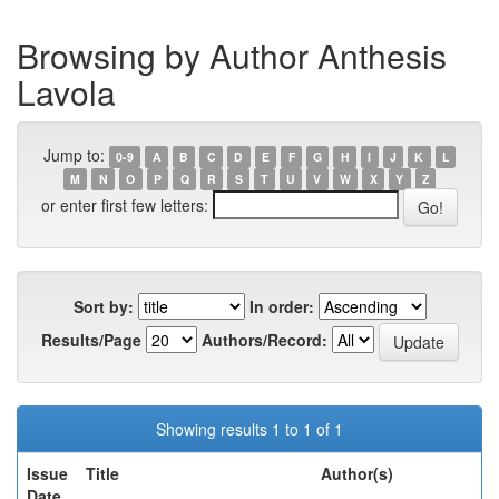
Browsing by Author Anthesis
Lavola
Jump to:
0-9
A
B
C
D
E
F
G
H
I
J
K
L
M
N
O
P
Q
R
S
T
U
V
W
X
Y
Z
or enter first few letters:
Sort by:
In order:
Results/Page
Authors/Record:
Showing results 1 to 1 of 1
Issue
Title
Author(s)
Date