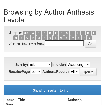
Browsing by Author Anthesis
Lavola
Jump to:
0-9
A
B
C
D
E
F
G
H
I
J
K
L
M
N
O
P
Q
R
S
T
U
V
W
X
Y
Z
or enter first few letters:
Sort by:
In order:
Results/Page
Authors/Record:
Showing results 1 to 1 of 1
Issue
Title
Author(s)
Date