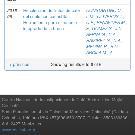
2016-
Recolección de frutos de café
CONSTANTINO C.,
06
del suelo con canastilla :
L.M.
;
OLIVEROS T.,
Herramienta para el manejo
C.E.
;
BENAVIDES M.,
integrado de la broca
P.
;
GOMEZ S., J.C.
;
SERNA G., C.A.
;
RAMIREZ G., C.A.
;
MEDINA R., R.D.
;
ARCILA M., A.
< previous
Showing results 6 to 6 of 6
Centro Nacional de Investigaciones de Café 'Pedro Uribe Mejía' -
Cenicafé
Sede Planalto, km. 4 vía Chinchiná-Manizales. Chinchiná (Caldas) -
Colombia, Teléfono PBX +57(606)850 0707, Celular: 3503189866,
A.A. 2427 Manizales
www.cenicafe.org