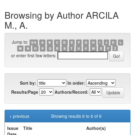
Browsing by Author ARCILA
M., A.
Jump to:
0-9
A
B
C
D
E
F
G
H
I
J
K
L
M
N
O
P
Q
R
S
T
U
V
W
X
Y
Z
or enter first few letters:
Sort by:
In order:
Results/Page
Authors/Record:
< previous
Showing results 6 to 6 of 6
Issue
Title
Author(s)
Date