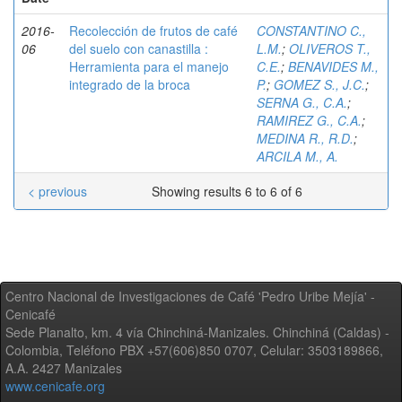
2016-
Recolección de frutos de café
CONSTANTINO C.,
06
del suelo con canastilla :
L.M.
;
OLIVEROS T.,
Herramienta para el manejo
C.E.
;
BENAVIDES M.,
integrado de la broca
P.
;
GOMEZ S., J.C.
;
SERNA G., C.A.
;
RAMIREZ G., C.A.
;
MEDINA R., R.D.
;
ARCILA M., A.
< previous
Showing results 6 to 6 of 6
Centro Nacional de Investigaciones de Café 'Pedro Uribe Mejía' -
Cenicafé
Sede Planalto, km. 4 vía Chinchiná-Manizales. Chinchiná (Caldas) -
Colombia, Teléfono PBX +57(606)850 0707, Celular: 3503189866,
A.A. 2427 Manizales
www.cenicafe.org