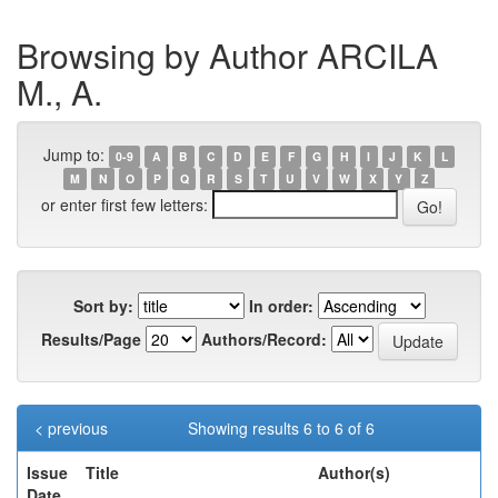
Browsing by Author ARCILA
M., A.
Jump to:
0-9
A
B
C
D
E
F
G
H
I
J
K
L
M
N
O
P
Q
R
S
T
U
V
W
X
Y
Z
or enter first few letters:
Sort by:
In order:
Results/Page
Authors/Record:
< previous
Showing results 6 to 6 of 6
Issue
Title
Author(s)
Date