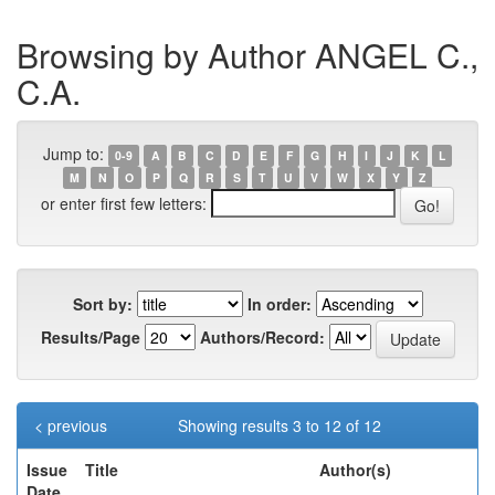
Browsing by Author ANGEL C.,
C.A.
Jump to:
0-9
A
B
C
D
E
F
G
H
I
J
K
L
M
N
O
P
Q
R
S
T
U
V
W
X
Y
Z
or enter first few letters:
Sort by:
In order:
Results/Page
Authors/Record:
< previous
Showing results 3 to 12 of 12
Issue
Title
Author(s)
Date