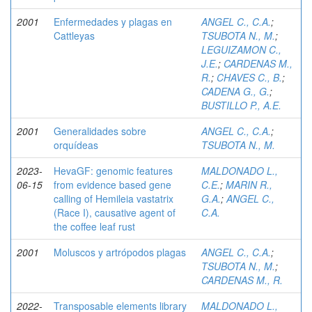
2001
Enfermedades y plagas en
ANGEL C., C.A.
;
Cattleyas
TSUBOTA N., M.
;
LEGUIZAMON C.,
J.E.
;
CARDENAS M.,
R.
;
CHAVES C., B.
;
CADENA G., G.
;
BUSTILLO P., A.E.
2001
Generalidades sobre
ANGEL C., C.A.
;
orquídeas
TSUBOTA N., M.
2023-
HevaGF: genomic features
MALDONADO L.,
06-15
from evidence based gene
C.E.
;
MARIN R.,
calling of Hemileia vastatrix
G.A.
;
ANGEL C.,
(Race I), causative agent of
C.A.
the coffee leaf rust
2001
Moluscos y artrópodos plagas
ANGEL C., C.A.
;
TSUBOTA N., M.
;
CARDENAS M., R.
2022-
Transposable elements library
MALDONADO L.,