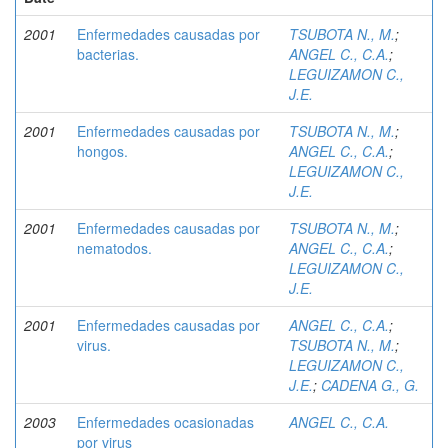
2001
Enfermedades causadas por
TSUBOTA N., M.
;
bacterias.
ANGEL C., C.A.
;
LEGUIZAMON C.,
J.E.
2001
Enfermedades causadas por
TSUBOTA N., M.
;
hongos.
ANGEL C., C.A.
;
LEGUIZAMON C.,
J.E.
2001
Enfermedades causadas por
TSUBOTA N., M.
;
nematodos.
ANGEL C., C.A.
;
LEGUIZAMON C.,
J.E.
2001
Enfermedades causadas por
ANGEL C., C.A.
;
virus.
TSUBOTA N., M.
;
LEGUIZAMON C.,
J.E.
;
CADENA G., G.
2003
Enfermedades ocasionadas
ANGEL C., C.A.
por virus